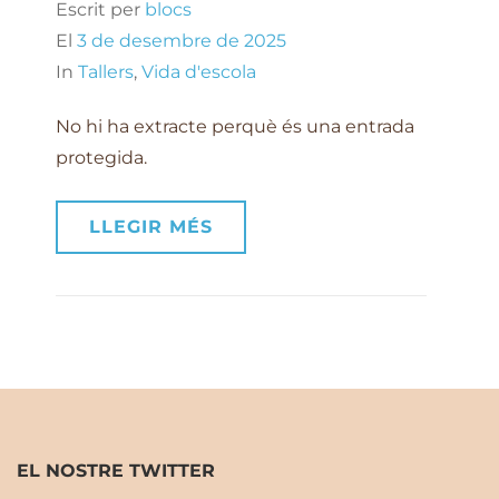
Escrit per
blocs
El
3 de desembre de 2025
In
Tallers
,
Vida d'escola
No hi ha extracte perquè és una entrada
protegida.
LLEGIR MÉS
EL NOSTRE TWITTER