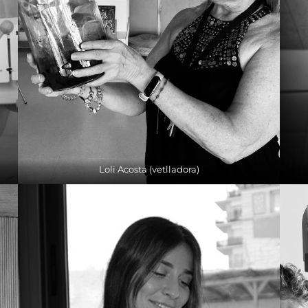
Loli Acosta (vetlladora)