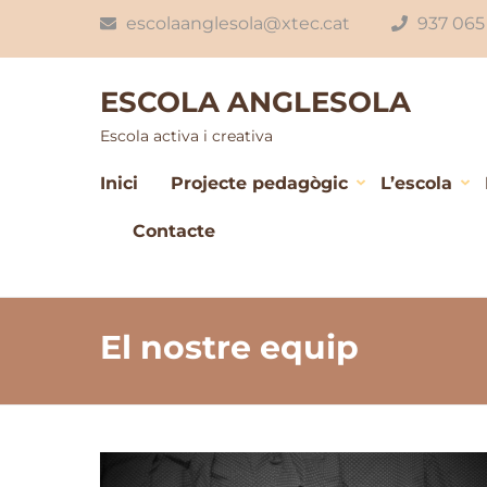
Skip
escolaanglesola@xtec.cat
937 065
to
content
ESCOLA ANGLESOLA
(Press
Enter)
Escola activa i creativa
Inici
Projecte pedagògic
L’escola
Contacte
El nostre equip