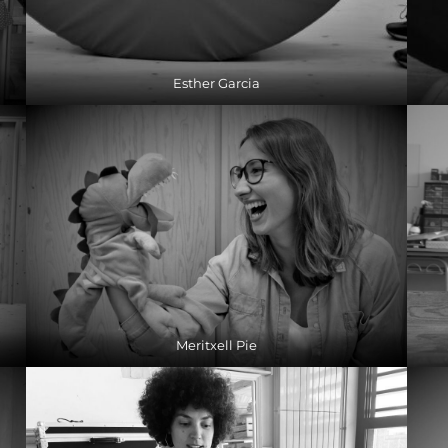
Esther Garcia
Meritxell Pie