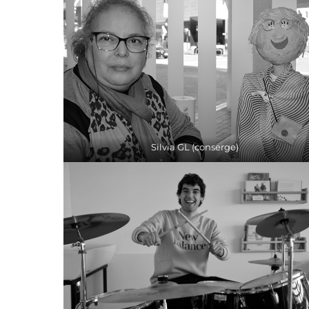
Silvia GL (conserge)