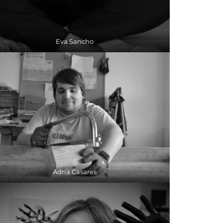
Eva Sancho
Adrià Casares