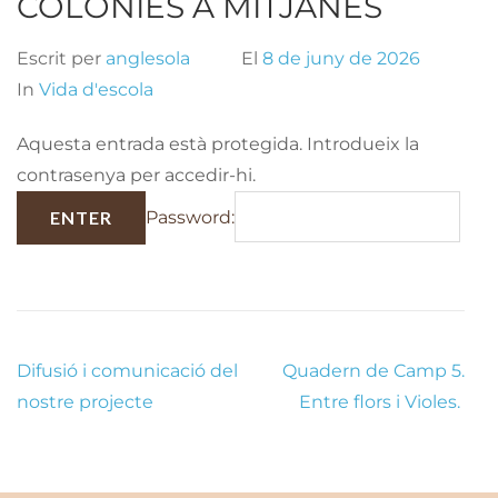
COLÒNIES A MITJANES
Escrit per
anglesola
El
8 de juny de 2026
In
Vida d'escola
Aquesta entrada està protegida. Introdueix la
contrasenya per accedir-hi.
Password:
Navegació
Difusió i comunicació del
Quadern de Camp 5.
d'entrades
nostre projecte
Entre flors i Violes.