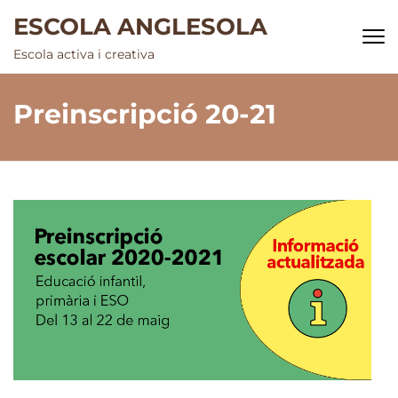
Skip
ESCOLA ANGLESOLA
to
Escola activa i creativa
content
(Press
Preinscripció 20-21
Enter)