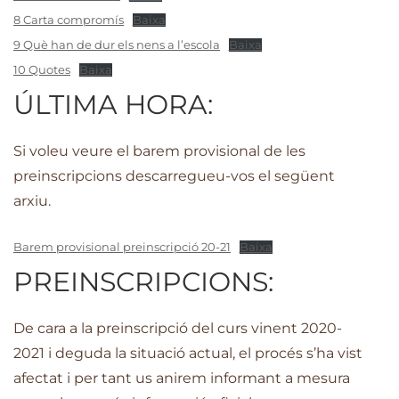
8 Carta compromís
Baixa
9 Què han de dur els nens a l’escola
Baixa
10 Quotes
Baixa
ÚLTIMA HORA:
Si voleu veure el barem provisional de les
preinscripcions descarregueu-vos el següent
arxiu.
Barem provisional preinscripció 20-21
Baixa
PREINSCRIPCIONS:
De cara a la preinscripció del curs vinent 2020-
2021 i deguda la situació actual, el procés s’ha vist
afectat i per tant us anirem informant a mesura