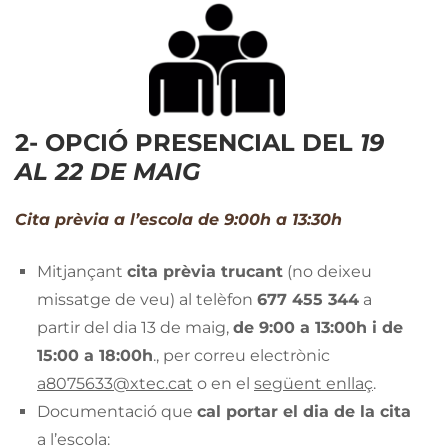
2- OPCIÓ PRESENCIAL DEL
19
AL 22 DE MAIG
Cita prèvia a l’escola de 9:00h a 13:30h
Mitjançant
cita prèvia trucant
(no deixeu
missatge de veu) al telèfon
677 455 344
a
partir del dia 13 de maig,
de 9:00 a 13:00h i de
15:00 a 18:00h
., per correu electrònic
a8075633@xtec.cat
o en el
següent enllaç
.
Documentació que
cal portar el dia de la cita
a l’escola: