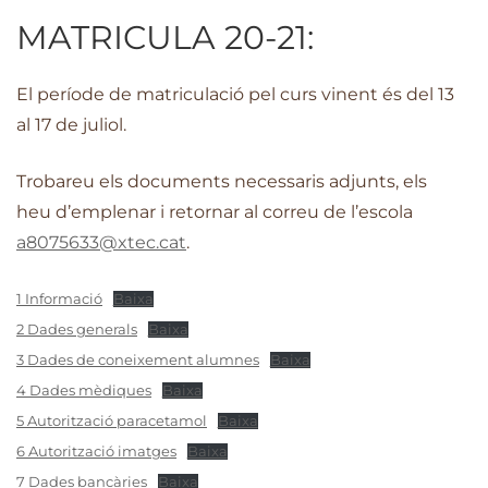
MATRICULA 20-21:
El període de matriculació pel curs vinent és del 13
al 17 de juliol.
Trobareu els documents necessaris adjunts, els
heu d’emplenar i retornar al correu de l’escola
a8075633@xtec.cat
.
1 Informació
Baixa
2 Dades generals
Baixa
3 Dades de coneixement alumnes
Baixa
4 Dades mèdiques
Baixa
5 Autorització paracetamol
Baixa
6 Autorització imatges
Baixa
7 Dades bancàries
Baixa