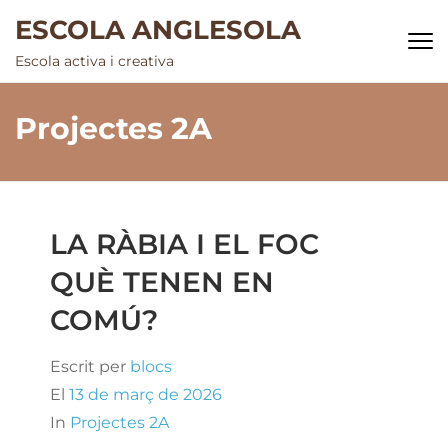
Skip
ESCOLA ANGLESOLA
to
Escola activa i creativa
content
(Press
Projectes 2A
Enter)
LA RÀBIA I EL FOC
QUÈ TENEN EN
COMÚ?
Escrit per
blocs
El
13 de març de 2026
In
Projectes 2A