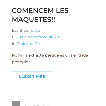
COMENCEM LES
MAQUETES!!
Escrit per
blocs
El
28 de novembre de 2025
In
Projectes 2A
No hi ha extracte perquè és una entrada
protegida.
LLEGIR MÉS
Navegació
Page
Page
1
2
Següent